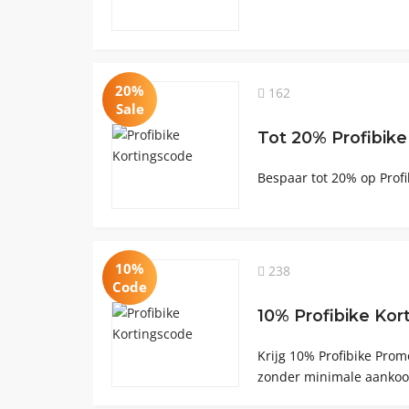
20%
162
Sale
Tot 20% Profibike
Bespaar tot 20% op Profi
10%
238
Code
10% Profibike Ko
Krijg 10% Profibike Prom
zonder minimale aanko