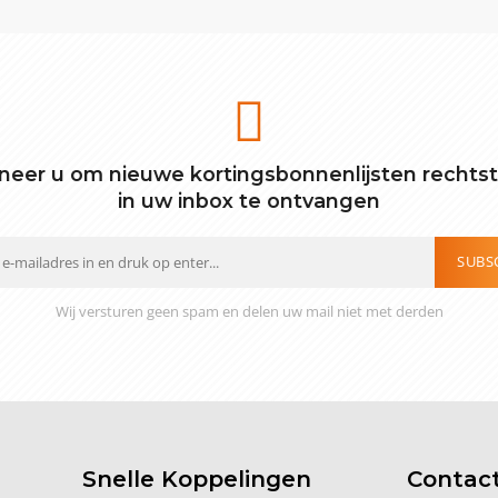
eer u om nieuwe kortingsbonnenlijsten rechts
in uw inbox te ontvangen
SUBS
Wij versturen geen spam en delen uw mail niet met derden
Snelle Koppelingen
Contac