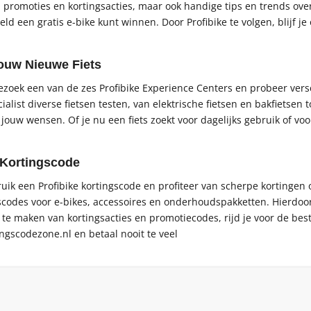
een promoties en kortingsacties, maar ook handige tips en trends ov
d een gratis e-bike kunt winnen. Door Profibike te volgen, blijf je 
Jouw Nieuwe Fiets
t? Bezoek een van de zes Profibike Experience Centers en probeer ve
ialist diverse fietsen testen, van elektrische fietsen en bakfietse
 jouw wensen. Of je nu een fiets zoekt voor dagelijks gebruik of voor 
 Kortingscode
ruik een Profibike kortingscode en profiteer van scherpe kortingen
scodes voor e-bikes, accessoires en onderhoudspakketten. Hierdoor
 te maken van kortingsacties en promotiecodes, rijd je voor de bes
ingscodezone.nl en betaal nooit te veel