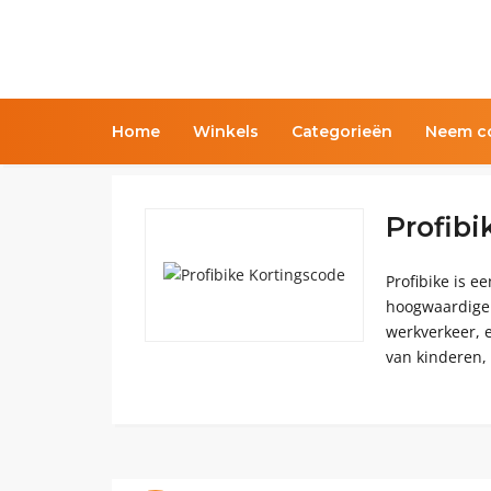
Home
Winkels
Categorieën
Neem co
Profibi
Profibike is 
hoogwaardige f
werkverkeer, e
van kinderen, 