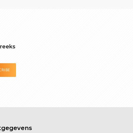
treeks
CRIBE
tgegevens