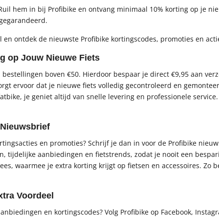
Ruil hem in bij Profibike en ontvang minimaal 10% korting op je nie
t gegarandeerd.
el en ontdek de nieuwste Profibike kortingscodes, promoties en act
ing op Jouw Nieuwe Fiets
bij bestellingen boven €50. Hierdoor bespaar je direct €9,95 aan ver
zorgt ervoor dat je nieuwe fiets volledig gecontroleerd en gemonteer
 fatbike, je geniet altijd van snelle levering en professionele service
 Nieuwsbrief
ortingsacties en promoties? Schrijf je dan in voor de Profibike nieu
 tijdelijke aanbiedingen en fietstrends, zodat je nooit een bespari
es, waarmee je extra korting krijgt op fietsen en accessoires. Zo
xtra Voordeel
ke aanbiedingen en kortingscodes? Volg Profibike op Facebook, Insta