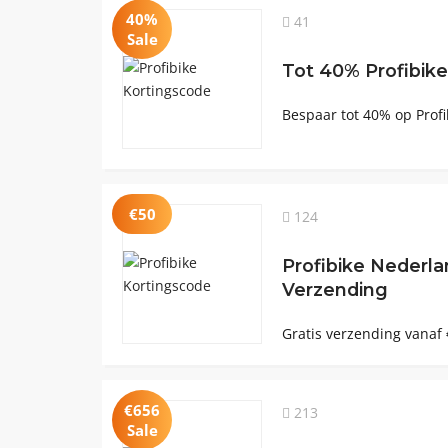
40%
41
Sale
Tot 40% Profibike
Bespaar tot 40% op Profib
€50
124
Profibike Nederla
Verzending
Gratis verzending vanaf 
€656
213
Sale