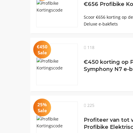
€656 Profibike Ko
Scoor €656 korting op de
Deluxe e-bakfiets
€450
118
Sale
€450 korting op P
Symphony N7 e-b
25%
225
Sale
Profiteer van tot
Profibike Elektri