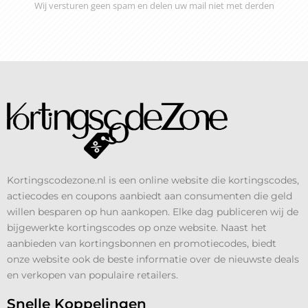
Wij versturen geen spam en delen uw mail niet met derden
Kortingscodezone.nl is een online website die kortingscodes,
actiecodes en coupons aanbiedt aan consumenten die geld
willen besparen op hun aankopen. Elke dag publiceren wij de
bijgewerkte kortingscodes op onze website. Naast het
aanbieden van kortingsbonnen en promotiecodes, biedt
onze website ook de beste informatie over de nieuwste deals
en verkopen van populaire retailers.
Snelle Koppelingen