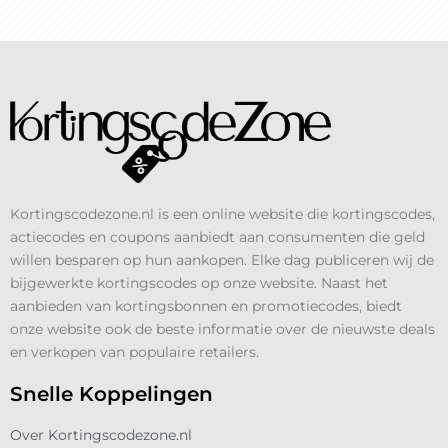
Kortingscodezone.nl is een online website die kortingscodes,
actiecodes en coupons aanbiedt aan consumenten die geld
willen besparen op hun aankopen. Elke dag publiceren wij de
bijgewerkte kortingscodes op onze website. Naast het
aanbieden van kortingsbonnen en promotiecodes, biedt
onze website ook de beste informatie over de nieuwste deals
en verkopen van populaire retailers.
Snelle Koppelingen
Over Kortingscodezone.nl