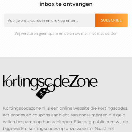
inbox te ontvangen
SUBSCRIBE
Wij versturen geen spam en delen uw mail niet met derden
Kortingscodezone.nl is een online website die kortingscodes,
actiecodes en coupons aanbiedt aan consumenten die geld
willen besparen op hun aankopen. Elke dag publiceren wij de
bijgewerkte kortingscodes op onze website. Naast het