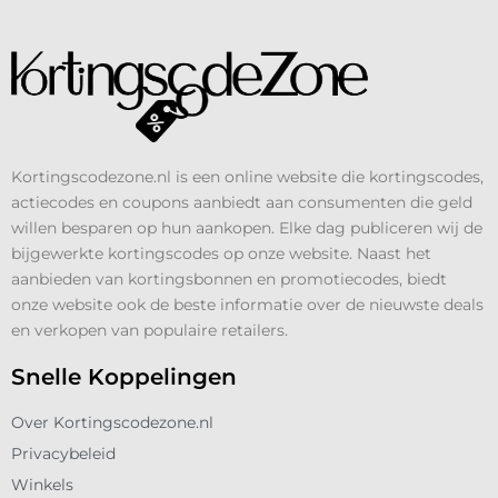
Kortingscodezone.nl is een online website die kortingscodes,
actiecodes en coupons aanbiedt aan consumenten die geld
willen besparen op hun aankopen. Elke dag publiceren wij de
bijgewerkte kortingscodes op onze website. Naast het
aanbieden van kortingsbonnen en promotiecodes, biedt
onze website ook de beste informatie over de nieuwste deals
en verkopen van populaire retailers.
Snelle Koppelingen
Over Kortingscodezone.nl
Privacybeleid
Winkels