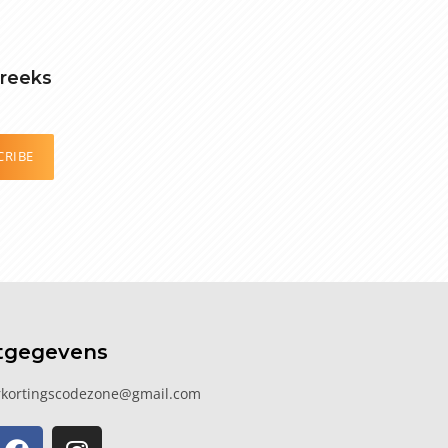
treeks
CRIBE
tgegevens
kortingscodezone@gmail.com