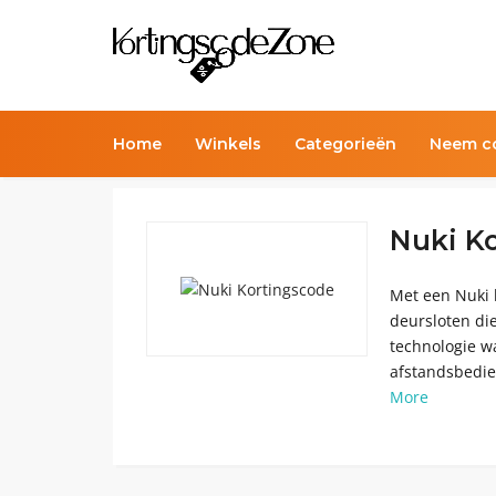
Home
Winkels
Categorieën
Neem co
Nuki K
Met een Nuki 
deursloten di
technologie w
afstandsbedien
More