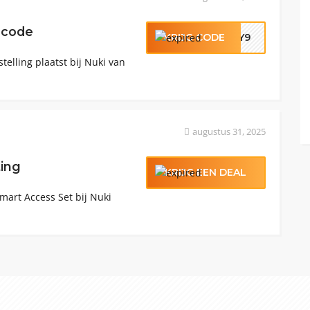
scode
KRIJG CODE
A9Y9
stelling plaatst bij Nuki van
augustus 31, 2025
ting
KRIJG EEN DEAL
Smart Access Set bij Nuki