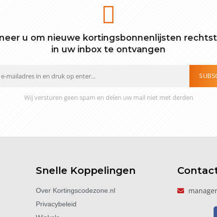
eer u om nieuwe kortingsbonnenlijsten rechts
in uw inbox te ontvangen
SUBS
Wij versturen geen spam en delen uw mail niet met derden
Snelle Koppelingen
Contac
manager
Over Kortingscodezone.nl
Privacybeleid