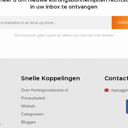
in uw inbox te ontvangen
SUBS
Wij versturen geen spam en delen uw mail niet met derden
Snelle Koppelingen
Contac
manager
Over Kortingscodezone.nl
Privacybeleid
Winkels
Categorieen
Bloggen
s.