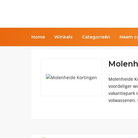
Home
Winkels
Categorieën
Neem co
Molenh
Molenheide Ko
voordeliger w
vakantiepark 
volwassenen. E