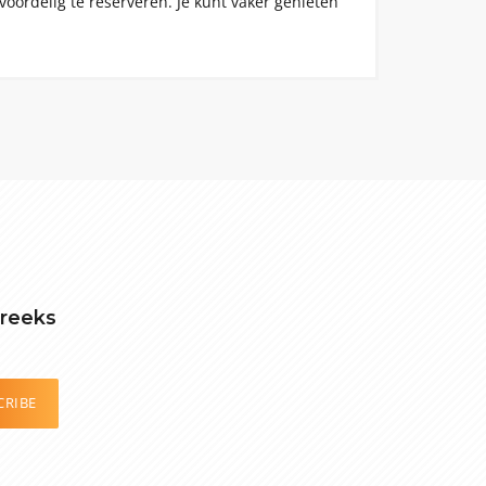
voordelig te reserveren. Je kunt vaker genieten
treeks
CRIBE