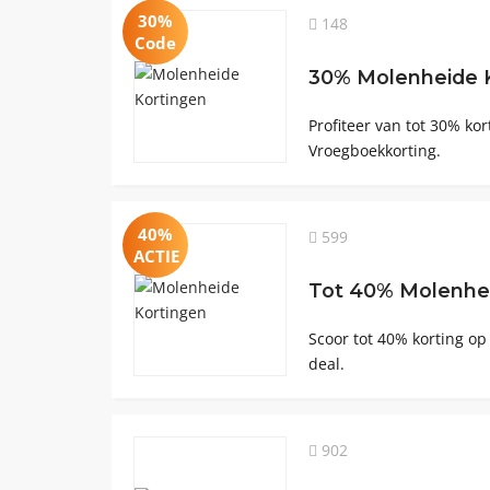
30%
148
Code
30% Molenheide 
Profiteer van tot 30% ko
Vroegboekkorting.
40%
599
ACTIE
Tot 40% Molenhei
Scoor tot 40% korting o
deal.
902