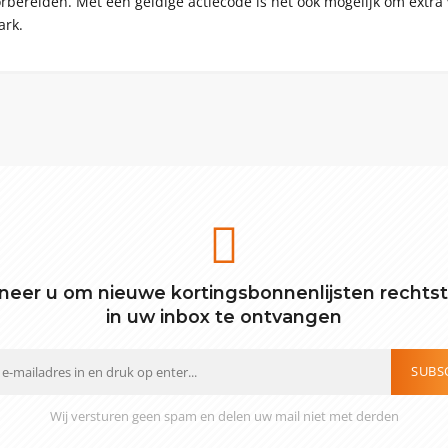
orbereiden. Met een geldige actiecode is het ook mogelijk om extra 
ark.
eer u om nieuwe kortingsbonnenlijsten rechts
in uw inbox te ontvangen
SUBS
Wij versturen geen spam en delen uw mail niet met derden