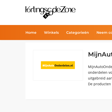
Home
Winkels
Categorieën
Neem co
MijnAu
MijnAutoOnder
onderdelen vo
uitgebreid aan
De producten 