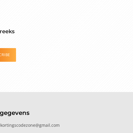
reeks
CRIBE
tgegevens
kortingscodezone@gmail.com