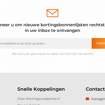
neer u om nieuwe kortingsbonnenlijsten rechtst
in uw inbox te ontvangen
SUBS
Wij versturen geen spam en delen uw mail niet met derden
Snelle Koppelingen
Contac
Over Kortingscodezone.nl
manager