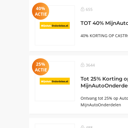
40%
655
ACTIE
TOT 40% MijnAut
40% KORTING OP CASTR
25%
3644
ACTIE
Tot 25% Korting o
MijnAutoOnderde
Ontvang tot 25% op Auto
MijnAutoOnderdelen
488