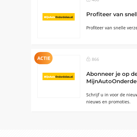
Profiteer van sne
Profiteer van snelle verz
ACTIE
866
Abonneer je op d
MijnAutoOnderdel
Schrijf u in voor de nie
nieuws en promoties.