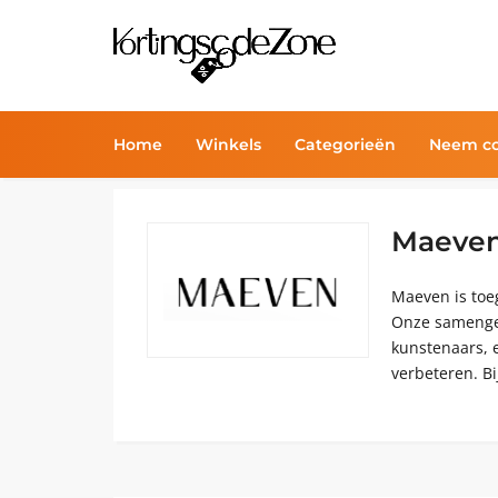
Home
Winkels
Categorieën
Neem co
Maeven
Maeven is toe
Onze samenges
kunstenaars, e
verbeteren. B