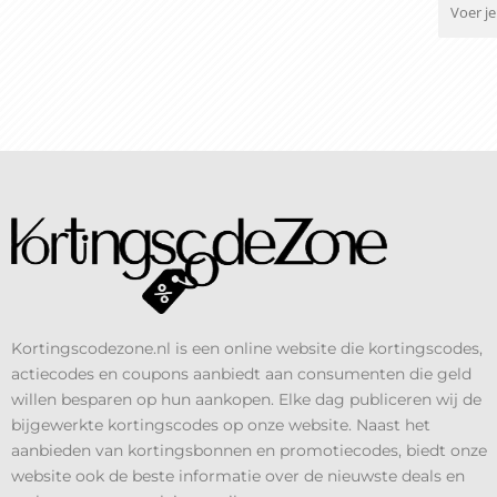
Kortingscodezone.nl is een online website die kortingscodes,
actiecodes en coupons aanbiedt aan consumenten die geld
willen besparen op hun aankopen. Elke dag publiceren wij de
bijgewerkte kortingscodes op onze website. Naast het
aanbieden van kortingsbonnen en promotiecodes, biedt onze
website ook de beste informatie over de nieuwste deals en