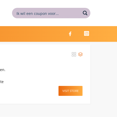
en.
 te
VISIT STORE