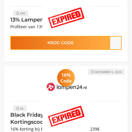
545
13% Lampen24 Kortingscode
Profiteer van 13% korting op Lampen24
KRIJG CODE
DECEMBER 3, 2024
16%
Code
56
Black Friday: 16% Lampen24
Kortingscode
16% korting bij bestelling van meer dan 239€