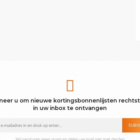
eer u om nieuwe kortingsbonnenlijsten rechts
in uw inbox te ontvangen
SUBS
Wij versturen geen spam en delen uw mail niet met derden