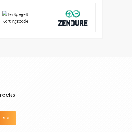
treeks
CRIBE