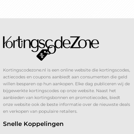
Kortingscodezone.nl is een online website die kortingscodes,
actiecodes en coupons aanbiedt aan consumenten die geld
willen besparen op hun aankopen. Elke dag publiceren wij de
bijgewerkte kortingscodes op onze website. Naast het
aanbieden van kortingsbonnen en promotiecodes, biedt
onze website ook de beste informatie over de nieuwste deals
en verkopen van populaire retailers.
Snelle Koppelingen