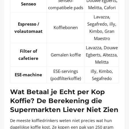
Senseo-
Douwe Egberts,
Senseo
compatibele pads
Melitta, Cafori
Lavazza,
Espresso /
Segafredo, illy,
Koffiebonen
volautomaat
Kimbo, Gran
Maestro
Lavazza, Douwe
Filter of
Gemalen koffie
Egberts, Altezza,
cafetiere
Melitta
ESE-servings
illy, Kimbo,
ESE-machine
(podfilterkoffie)
Segafredo
Wat Betaal je Echt per Kop
Koffie? De Berekening die
Supermarkten Liever Niet Zien
De meeste koffiedrinkers weten niet precies wat hun
dagelijkse koffie kost. Ze kopen een pak van 250 gram