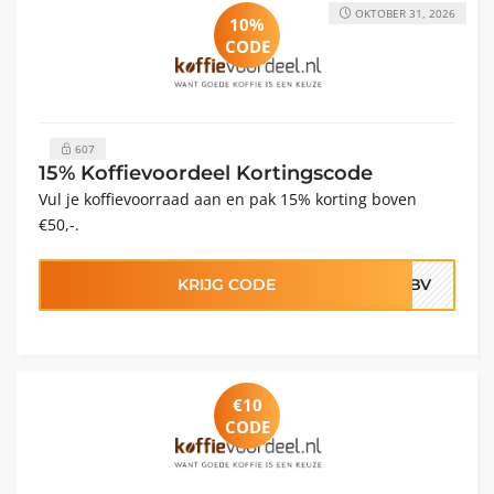
OKTOBER 31, 2026
10%
CODE
607
15% Koffievoordeel Kortingscode
Vul je koffievoorraad aan en pak 15% korting boven
€50,-.
KRIJG CODE
29BV
€10
CODE