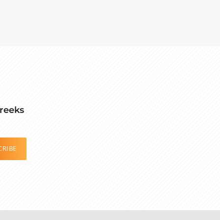
reeks
CRIBE