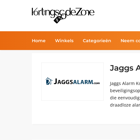
Home
Winkels
Categorieën
Neem co
Jaggs 
Jaggs Alarm K
beveiligingso
die eenvoudig 
draadloze ala