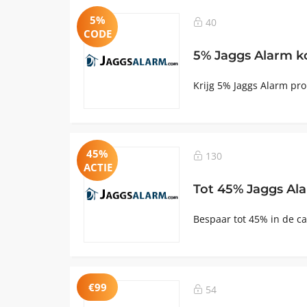
5%
40
CODE
5% Jaggs Alarm k
Krijg 5% Jaggs Alarm pro
45%
130
ACTIE
Tot 45% Jaggs Al
Bespaar tot 45% in de ca
€99
54