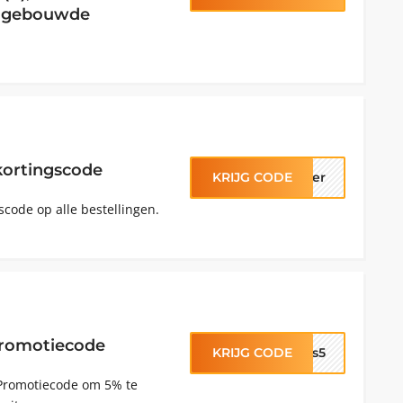
ingebouwde
kortingscode
KRIJG CODE
nter
code op alle bestellingen.
Promotiecode
KRIJG CODE
ggs5
 Promotiecode om 5% te