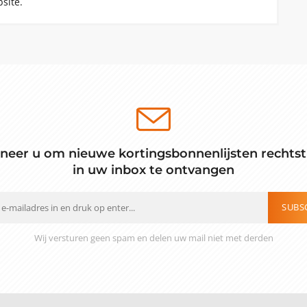
site.
neer u om nieuwe kortingsbonnenlijsten rechtst
in uw inbox te ontvangen
SUBS
Wij versturen geen spam en delen uw mail niet met derden