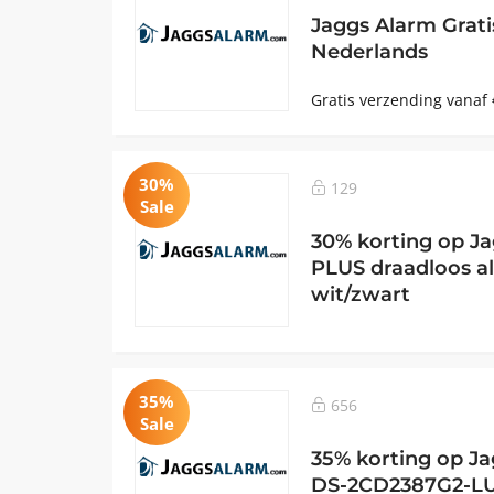
Jaggs Alarm Grati
Nederlands
Gratis verzending vanaf 
30%
129
Sale
30% korting op J
PLUS draadloos 
wit/zwart
35%
656
Sale
35% korting op Ja
DS-2CD2387G2-LU(