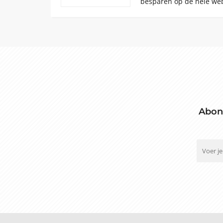
besparen op de hele web
Abon