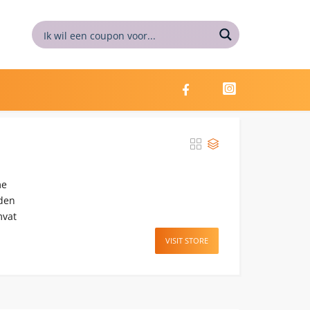
me
nden
mvat
VISIT STORE