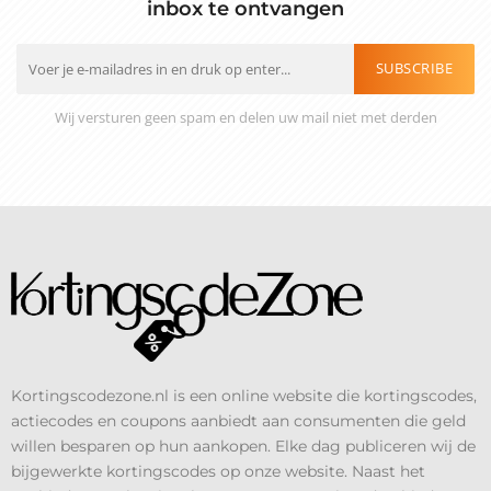
inbox te ontvangen
SUBSCRIBE
Wij versturen geen spam en delen uw mail niet met derden
Kortingscodezone.nl is een online website die kortingscodes,
actiecodes en coupons aanbiedt aan consumenten die geld
willen besparen op hun aankopen. Elke dag publiceren wij de
bijgewerkte kortingscodes op onze website. Naast het