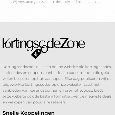
Wij versturen geen spam en delen uw mail niet met derden
Kortingscodezone.nl is een online website die kortingscodes,
actiecodes en coupons aanbiedt aan consumenten die geld
willen besparen op hun aankopen. Elke dag publiceren wij de
bijgewerkte kortingscodes op onze website. Naast het
aanbieden van kortingsbonnen en promotiecodes, biedt
onze website ook de beste informatie over de nieuwste deals
en verkopen van populaire retailers.
Snelle Koppelingen