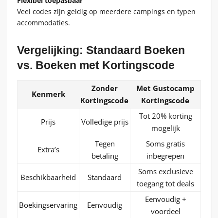
Flexibel toepasbaar
Veel codes zijn geldig op meerdere campings en typen
accommodaties.
Vergelijking: Standaard Boeken
vs. Boeken met Kortingscode
Zonder
Met Gustocamp
Kenmerk
Kortingscode
Kortingscode
Tot 20% korting
Prijs
Volledige prijs
mogelijk
Tegen
Soms gratis
Extra’s
betaling
inbegrepen
Soms exclusieve
Beschikbaarheid
Standaard
toegang tot deals
Eenvoudig +
Boekingservaring
Eenvoudig
voordeel