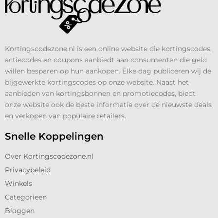
Kortingscodezone.nl is een online website die kortingscodes,
actiecodes en coupons aanbiedt aan consumenten die geld
willen besparen op hun aankopen. Elke dag publiceren wij de
bijgewerkte kortingscodes op onze website. Naast het
aanbieden van kortingsbonnen en promotiecodes, biedt
onze website ook de beste informatie over de nieuwste deals
en verkopen van populaire retailers.
Snelle Koppelingen
Over Kortingscodezone.nl
Privacybeleid
Winkels
Categorieen
Bloggen