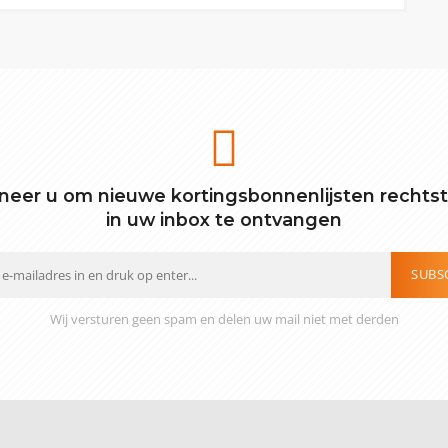
eer u om nieuwe kortingsbonnenlijsten rechts
in uw inbox te ontvangen
SUBS
Wij versturen geen spam en delen uw mail niet met derden