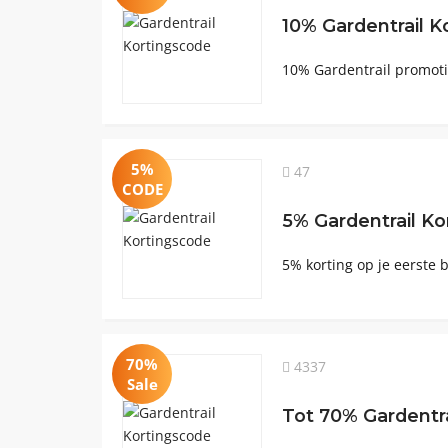
10% Gardentrail K
10% Gardentrail promotie
5%
47
CODE
5% Gardentrail K
5% korting op je eerste b
70%
4337
Sale
Tot 70% Gardentra