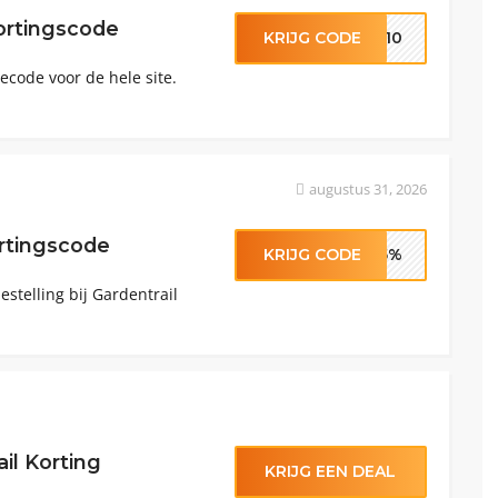
ortingscode
KRIJG CODE
ND10
code voor de hele site.
augustus 31, 2026
ortingscode
KRIJG CODE
-5%
estelling bij Gardentrail
il Korting
KRIJG EEN DEAL