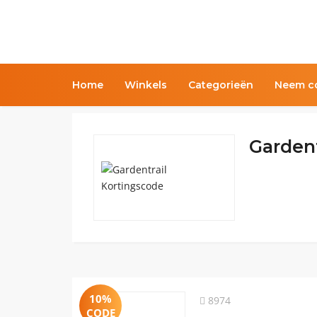
Home
Winkels
Categorieën
Neem co
Gardent
10%
8974
CODE