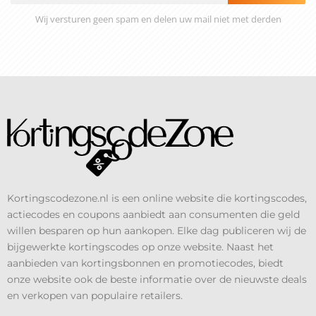
Wij versturen geen spam en delen uw mail niet met derden
Kortingscodezone.nl is een online website die kortingscodes,
actiecodes en coupons aanbiedt aan consumenten die geld
willen besparen op hun aankopen. Elke dag publiceren wij de
bijgewerkte kortingscodes op onze website. Naast het
aanbieden van kortingsbonnen en promotiecodes, biedt
onze website ook de beste informatie over de nieuwste deals
en verkopen van populaire retailers.