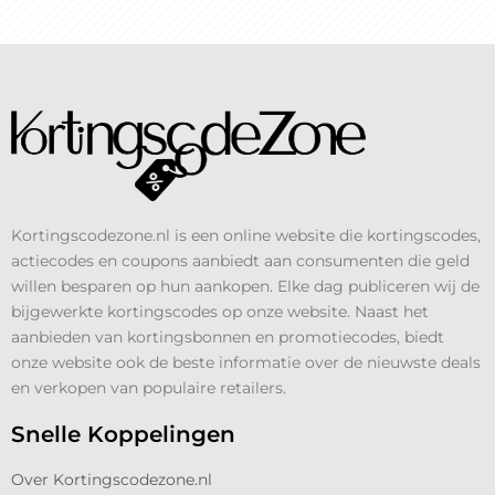
Kortingscodezone.nl is een online website die kortingscodes,
actiecodes en coupons aanbiedt aan consumenten die geld
willen besparen op hun aankopen. Elke dag publiceren wij de
bijgewerkte kortingscodes op onze website. Naast het
aanbieden van kortingsbonnen en promotiecodes, biedt
onze website ook de beste informatie over de nieuwste deals
en verkopen van populaire retailers.
Snelle Koppelingen
Over Kortingscodezone.nl