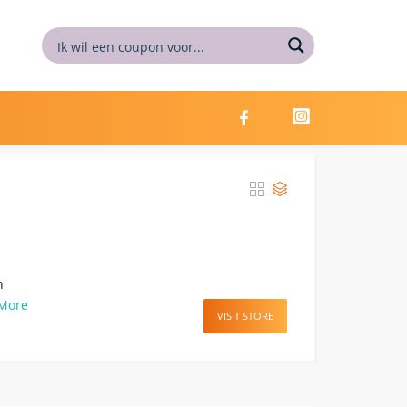
,
n
More
VISIT STORE