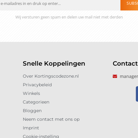
SUBS
Wij versturen geen spam en delen uw mail niet met derden
Snelle Koppelingen
Contac
Over Kortingscodezone.nl
manager
Privacybeleid
Winkels
Categorieen
Bloggen
Neem contact met ons op
Imprint
Cookie-instelling