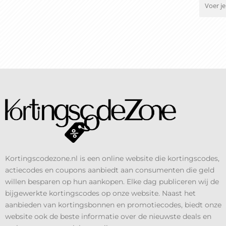
Kortingscodezone.nl is een online website die kortingscodes,
actiecodes en coupons aanbiedt aan consumenten die geld
willen besparen op hun aankopen. Elke dag publiceren wij de
bijgewerkte kortingscodes op onze website. Naast het
aanbieden van kortingsbonnen en promotiecodes, biedt onze
website ook de beste informatie over de nieuwste deals en