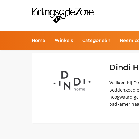
Home
Winkels
Categorieën
Neem co
Dindi 
Welkom bij D
beddengoed en
hoogwaardige 
badkamer naar