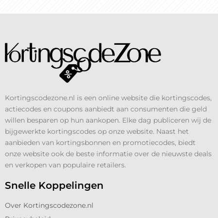
Kortingscodezone.nl is een online website die kortingscodes,
actiecodes en coupons aanbiedt aan consumenten die geld
willen besparen op hun aankopen. Elke dag publiceren wij de
bijgewerkte kortingscodes op onze website. Naast het
aanbieden van kortingsbonnen en promotiecodes, biedt
onze website ook de beste informatie over de nieuwste deals
en verkopen van populaire retailers.
Snelle Koppelingen
Over Kortingscodezone.nl