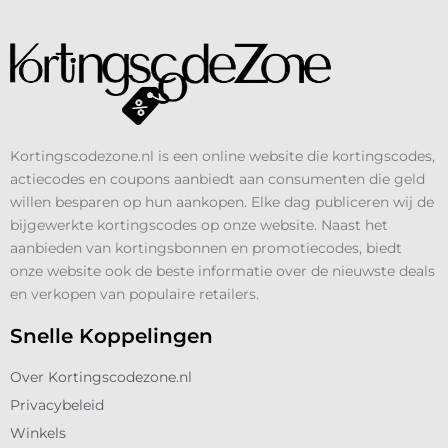
Kortingscodezone.nl is een online website die kortingscodes,
actiecodes en coupons aanbiedt aan consumenten die geld
willen besparen op hun aankopen. Elke dag publiceren wij de
bijgewerkte kortingscodes op onze website. Naast het
aanbieden van kortingsbonnen en promotiecodes, biedt
onze website ook de beste informatie over de nieuwste deals
en verkopen van populaire retailers.
Snelle Koppelingen
Over Kortingscodezone.nl
Privacybeleid
Winkels