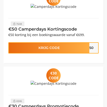
CODE
7648
€50 Camperdays Kortingscode
€50 korting bij een boekingswaarde vanaf €699.
KRIJG CODE
CT50
€30
CODE
4346
€30 Camperdays Promotiecode