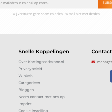
SUBS
Wij versturen geen spam en delen uw mail niet met derden
Snelle Koppelingen
Contac
Over Kortingscodezone.nl
manager
Privacybeleid
Winkels
Categorieen
Bloggen
Neem contact met ons op
Imprint
Cookie-instelling