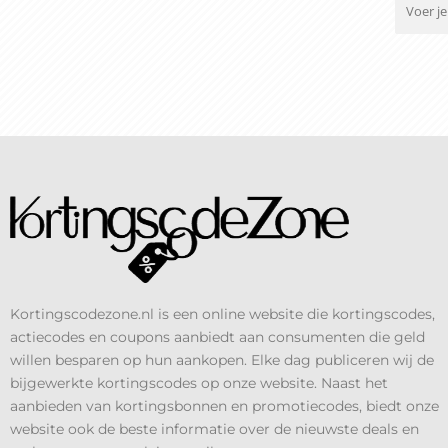
Kortingscodezone.nl is een online website die kortingscodes,
actiecodes en coupons aanbiedt aan consumenten die geld
willen besparen op hun aankopen. Elke dag publiceren wij de
bijgewerkte kortingscodes op onze website. Naast het
aanbieden van kortingsbonnen en promotiecodes, biedt onze
website ook de beste informatie over de nieuwste deals en