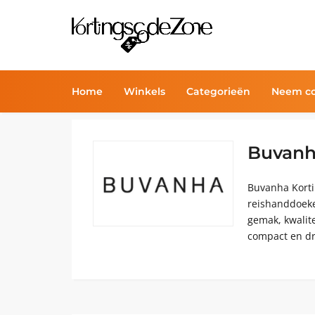
Home
Winkels
Categorieën
Neem co
Buvanh
Buvanha Korti
reishanddoeken
gemak, kwalit
compact en dr