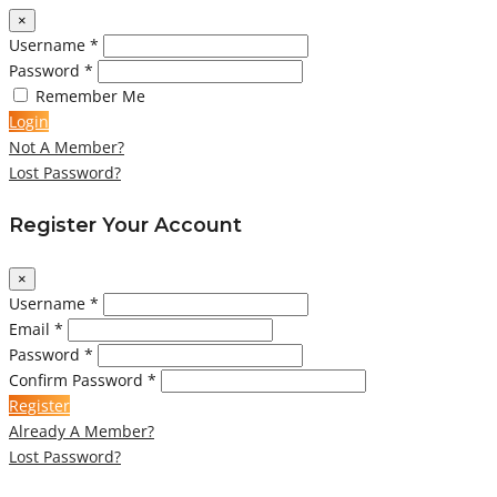
×
Username *
Password *
Remember Me
Login
Not A Member?
Lost Password?
Register Your Account
×
Username *
Email *
Password *
Confirm Password *
Register
Already A Member?
Lost Password?