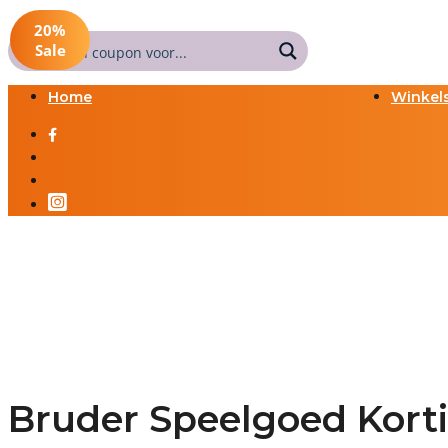
20%
Sale
Home
Winkel
Bruder Speelgoed Kort