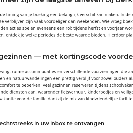
de timing van je boeking een belangrijk verschil kan maken. In de
verblijven zijn vaak voordeliger dan weekenden. Wie vroeg boekt, 
nden acties spelen eveneens een rol; tijdens herfst en voorjaar w
gen, ontdek je welke periodes de beste waarde bieden. Hierdoor plan 
gezinnen — met kortingscode voordel
ng, ruime accommodaties en verschillende voorzieningen die aansl
iten en natuurwandelingen een prettig verblijf voor zowel ouders a
 comfort te beperken. Veel gezinnen reserveren tijdens schoolvakan
nde diensten aan, waaronder fietsverhuur, kinderbedjes en veilige
kantie voor de familie dankzij de mix van kindvriendelijke facilite
echtstreeks in uw inbox te ontvangen