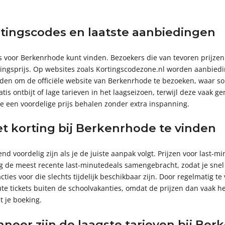
rtingscodes en laatste aanbiedingen
s voor Berkenrhode kunt vinden. Bezoekers die van tevoren prijzen v
kingsprijs. Op websites zoals Kortingscodezone.nl worden aanbiedi
raden om de officiële website van Berkenrhode te bezoeken, waar s
tis ontbijt of lage tarieven in het laagseizoen, terwijl deze vaak 
je een voordelige prijs behalen zonder extra inspanning.
t korting bij Berkenrhode te vinden
voordelig zijn als je de juiste aanpak volgt. Prijzen voor last-minu
tig de meest recente last-minutedeals samengebracht, zodat je sne
 voor die slechts tijdelijk beschikbaar zijn. Door regelmatig te v
te tickets buiten de schoolvakanties, omdat de prijzen dan vaak he
t je boeking.
er zijn de laagste tarieven bij Ber