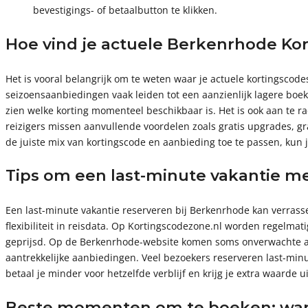
bevestigings- of betaalbutton te klikken.
Hoe vind je actuele Berkenrhode Ko
Het is vooral belangrijk om te weten waar je actuele kortingscode
seizoensaanbiedingen vaak leiden tot een aanzienlijk lagere boe
zien welke korting momenteel beschikbaar is. Het is ook aan te 
reizigers missen aanvullende voordelen zoals gratis upgrades, gra
de juiste mix van kortingscode en aanbieding toe te passen, kun 
Tips om een last-minute vakantie me
Een last-minute vakantie reserveren bij Berkenrhode kan verrassend 
flexibiliteit in reisdata. Op Kortingscodezone.nl worden regelma
geprijsd. Op de Berkenrhode-website komen soms onverwachte acties
aantrekkelijke aanbiedingen. Veel bezoekers reserveren last-minu
betaal je minder voor hetzelfde verblijf en krijg je extra waarde ui
Beste momenten om te boeken: wanne