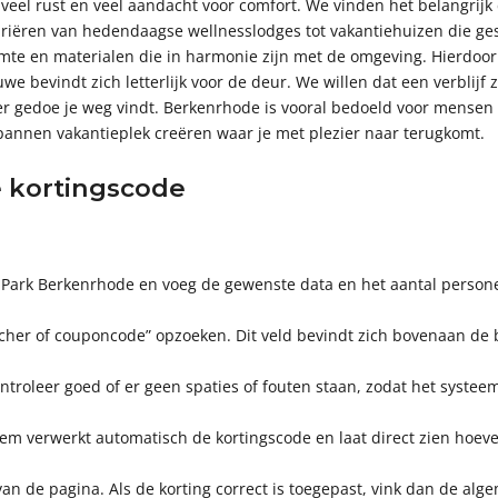
veel rust en veel aandacht voor comfort. We vinden het belangrijk
ariëren van hedendaagse wellnesslodges tot vakantiehuizen die ge
uimte en materialen die in harmonie zijn met de omgeving. Hierdoo
uwe bevindt zich letterlijk voor de deur. We willen dat een verbli
er gedoe je weg vindt. Berkenrhode is vooral bedoeld voor mensen 
tspannen vakantieplek creëren waar je met plezier naar terugkomt.
 kortingscode
n Park Berkenrhode en voeg de gewenste data en het aantal personen
ucher of couponcode” opzoeken. Dit veld bevindt zich bovenaan de 
Controleer goed of er geen spaties of fouten staan, zodat het sys
eem verwerkt automatisch de kortingscode en laat direct zien hoeve
 van de pagina. Als de korting correct is toegepast, vink dan de a