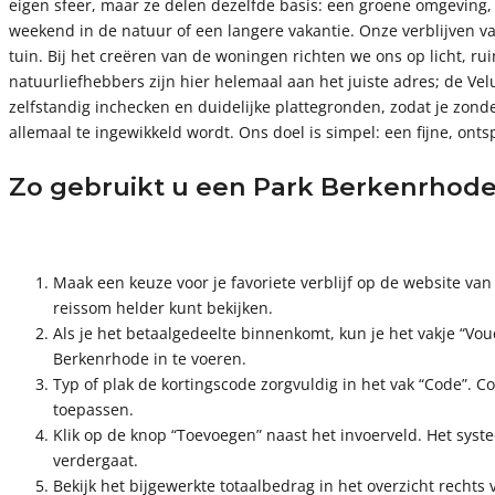
eigen sfeer, maar ze delen dezelfde basis: een groene omgeving, 
weekend in de natuur of een langere vakantie. Onze verblijven v
tuin. Bij het creëren van de woningen richten we ons op licht, r
natuurliefhebbers zijn hier helemaal aan het juiste adres; de Vel
zelfstandig inchecken en duidelijke plattegronden, zodat je zond
allemaal te ingewikkeld wordt. Ons doel is simpel: een fijne, on
Zo gebruikt u een Park Berkenrhode
Maak een keuze voor je favoriete verblijf op de website va
reissom helder kunt bekijken.
Als je het betaalgedeelte binnenkomt, kun je het vakje “Vo
Berkenrhode in te voeren.
Typ of plak de kortingscode zorgvuldig in het vak “Code”. 
toepassen.
Klik op de knop “Toevoegen” naast het invoerveld. Het syst
verdergaat.
Bekijk het bijgewerkte totaalbedrag in het overzicht rechts