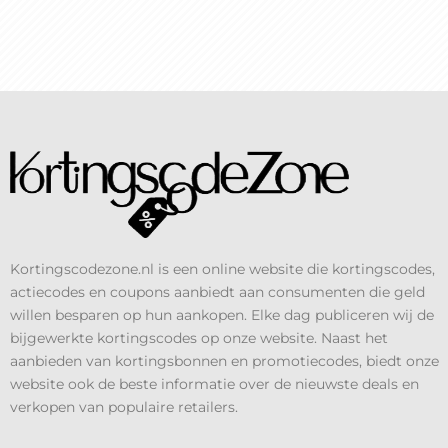
Kortingscodezone.nl is een online website die kortingscodes,
actiecodes en coupons aanbiedt aan consumenten die geld
willen besparen op hun aankopen. Elke dag publiceren wij de
bijgewerkte kortingscodes op onze website. Naast het
aanbieden van kortingsbonnen en promotiecodes, biedt onze
website ook de beste informatie over de nieuwste deals en
verkopen van populaire retailers.