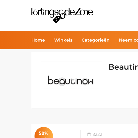
Home
Winkels
Categorieën
Neem co
Beauti
50%
8222