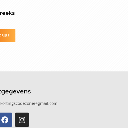
treeks
CRIBE
tgegevens
kortingscodezone@gmail.com