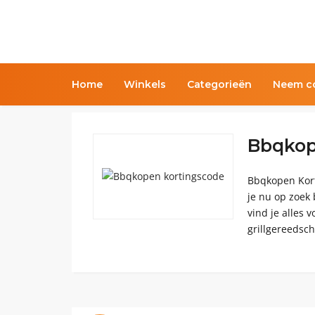
Home
Winkels
Categorieën
Neem co
Bbqkop
Bbqkopen Kort
je nu op zoek 
vind je alles 
grillgereedsch