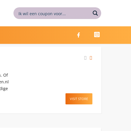
. Of
en.nl
ndige
VISIT STORE