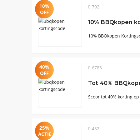
10%
792
OFF
10% BBQkopen ko
10% BBQkopen Kortingsc
40%
6783
OFF
Tot 40% BBQkope
Scoor tot 40% korting o
25%
452
ACTIE