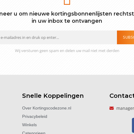
eer u om nieuwe kortingsbonnenlijsten rechts
in uw inbox te ontvangen
SUBS
Wij versturen geen spam en delen uw mail niet met derden
Snelle Koppelingen
Contac
manager
Over Kortingscodezone.nl
Privacybeleid
Winkels
Categorieen