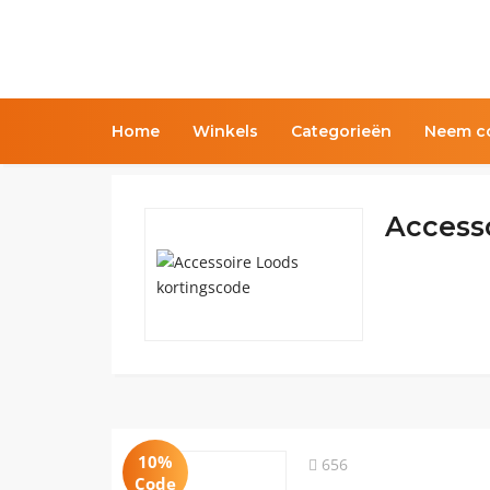
Home
Winkels
Categorieën
Neem co
Access
10%
656
Code