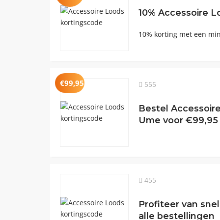
10% Accessoire L
10% korting met een m
€99,95
555
Bestel Accessoi
Ume voor €99,95
455
Profiteer van sne
alle bestellingen