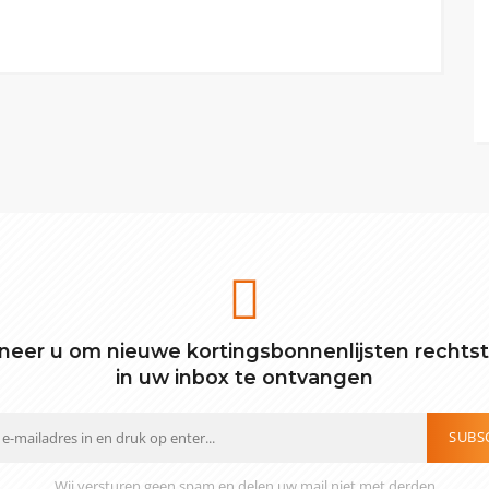
eer u om nieuwe kortingsbonnenlijsten rechts
in uw inbox te ontvangen
SUBS
Wij versturen geen spam en delen uw mail niet met derden