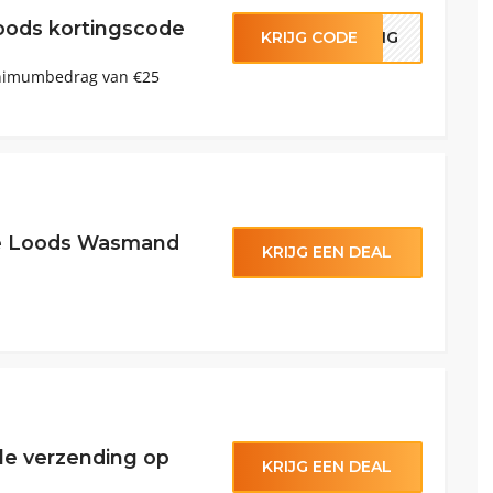
oods kortingscode
KRIJG CODE
TING
inimumbedrag van €25
re Loods Wasmand
KRIJG EEN DEAL
lle verzending op
KRIJG EEN DEAL