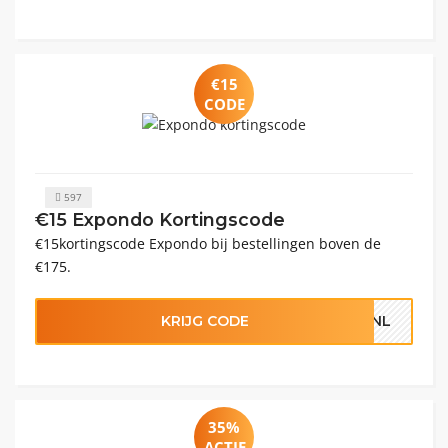
€15
CODE
597
€15 Expondo Kortingscode
€15kortingscode Expondo bij bestellingen boven de
€175.
KRIJG CODE
E_NL
35%
ACTIE